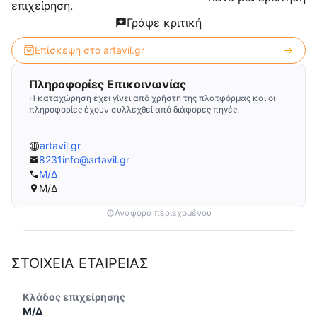
επιχείρηση.
Γράψε κριτική
Επίσκεψη στο
artavil.gr
Πληροφορίες Επικοινωνίας
Η καταχώρηση έχει γίνει από χρήστη της πλατφόρμας και οι
πληροφορίες έχουν συλλεχθεί από διάφορες πηγές.
artavil.gr
8231info@artavil.gr
Μ/Δ
Μ/Δ
Αναφορά περιεχομένου
ΣΤΟΙΧΕΙΑ ΕΤΑΙΡΕΙΑΣ
Κλάδος επιχείρησης
Μ/Δ