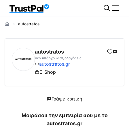
autostratos
autostratos.gr
Αξιολογήσεις | Δες Αξιολογή
autostratos
Δεν υπάρχουν αξιολογήσεις
autostratos.gr
E-Shop
Γράψε κριτική
Μοιράσου την εμπειρία σου με το
autostratos.gr