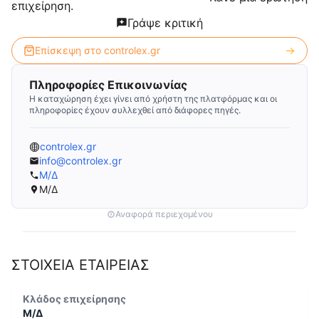
επιχείρηση.
Γράψε κριτική
Επίσκεψη στο
controlex.gr
Πληροφορίες Επικοινωνίας
Η καταχώρηση έχει γίνει από χρήστη της πλατφόρμας και οι
πληροφορίες έχουν συλλεχθεί από διάφορες πηγές.
controlex.gr
info@controlex.gr
Μ/Δ
Μ/Δ
Αναφορά περιεχομένου
ΣΤΟΙΧΕΙΑ ΕΤΑΙΡΕΙΑΣ
Κλάδος επιχείρησης
Μ/Δ