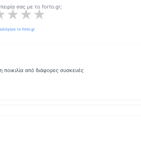
μπειρία σας με το
forto.gr
;
★
★
★
★
ιολόγησε το
forto.gr
η ποικιλία από διάφορες συσκευές