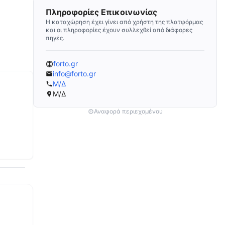
Πληροφορίες Επικοινωνίας
Η καταχώρηση έχει γίνει από χρήστη της πλατφόρμας
και οι πληροφορίες έχουν συλλεχθεί από διάφορες
πηγές.
forto.gr
info@forto.gr
Μ/Δ
Μ/Δ
Αναφορά περιεχομένου