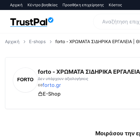
Αρχική
Κέντρο βοηθείας
Προσθήκη επιχείρησης
Κόστος
Αρχική
E-shops
forto - ΧΡΩΜΑΤΑ ΣΙΔΗΡΙΚΑ ΕΡΓΑΛΕΙΑ |
forto.gr
Αξιολογήσεις | Δες Αξιολογήσεις κ
forto - ΧΡΩΜΑΤΑ ΣΙΔΗΡΙΚΑ ΕΡΓΑΛΕΙ
Δεν υπάρχουν αξιολογήσεις
forto.gr
E-Shop
Μοιράσου την ε