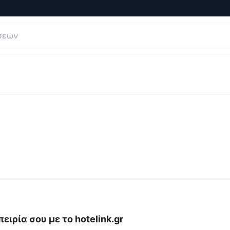
ς και Κριτικές για
hotelink.gr
ειρία σου με το
hotelink.gr