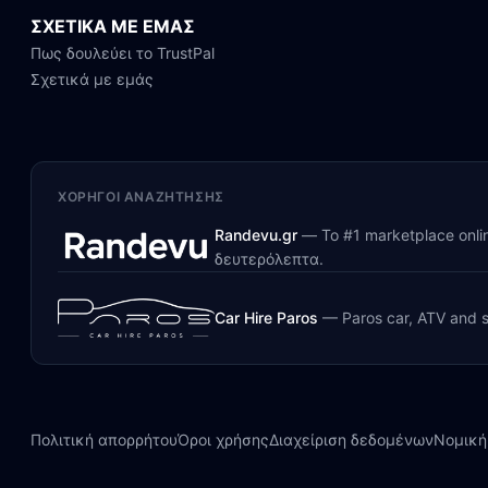
ΣΧΕΤΙΚΑ ΜΕ ΕΜΑΣ
Πως δουλεύει το TrustPal
Σχετικά με εμάς
ΧΟΡΗΓΟΊ ΑΝΑΖΉΤΗΣΗΣ
Randevu.gr
—
Το #1 marketplace onl
δευτερόλεπτα.
Car Hire Paros
—
Paros car, ATV and s
Πολιτική απορρήτου
Όροι χρήσης
Διαχείριση δεδομένων
Νομική