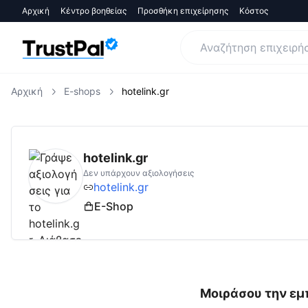
Αρχική
Κέντρο βοηθείας
Προσθήκη επιχείρησης
Κόστος
Αρχική
E-shops
hotelink.gr
hotelink.gr
Αξιολογήσεις | Δες Αξιολογήσει
hotelink.gr
Δεν υπάρχουν αξιολογήσεις
hotelink.gr
E-Shop
Μοιράσου την εμπ