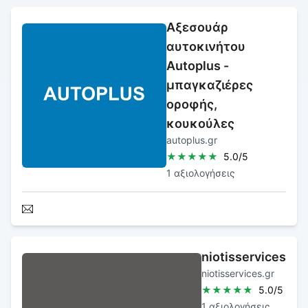
Αξεσουάρ
αυτοκινήτου
Autoplus -
μπαγκαζιέρες
οροφής,
κουκούλες
autoplus.gr
★
★
★
★
★
5.0
/5
1
αξιολογήσεις
niotisservices
niotisservices.gr
★
★
★
★
★
5.0
/5
1
αξιολογήσεις