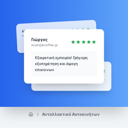
★
★
★
★
★
Αλέξανδρος
examplebooks.gr
Γιώργος
★
★
★
★
★
examplecoffee.gr
Εξαιρετική εμπειρία! Γρήγορη
εξυπηρέτηση και άψογη
επικοινωνία. Τ
Κώστας
★
★
★
★
★
exampletech.gr
Ανταλλακτικά Αυτοκινήτων