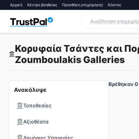
Αρχική
Κέντρο βοηθείας
Προσθήκη επιχείρησης
Κόστος
Κορυφαία Τσάντες και Πο
Zoumboulakis Galleries
Βρέθηκαν
0
Ανακάλυψε
Τοποθεσίες
Αξιοθέατα
Δημόσιες Υπηρεσίες