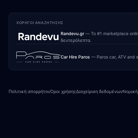
ΧΟΡΗΓΟΊ ΑΝΑΖΉΤΗΣΗΣ
Randevu.gr
—
Το #1 marketplace onl
δευτερόλεπτα.
Car Hire Paros
—
Paros car, ATV and s
Πολιτική απορρήτου
Όροι χρήσης
Διαχείριση δεδομένων
Νομική