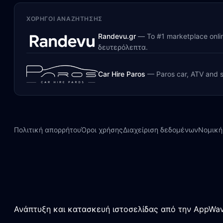
ΧΟΡΗΓΟΊ ΑΝΑΖΉΤΗΣΗΣ
Randevu.gr
—
Το #1 marketplace onl
δευτερόλεπτα.
Car Hire Paros
—
Paros car, ATV and s
Πολιτική απορρήτου
Όροι χρήσης
Διαχείριση δεδομένων
Νομική
Ανάπτυξη και κατασκευή ιστοσελίδας από την AppWav