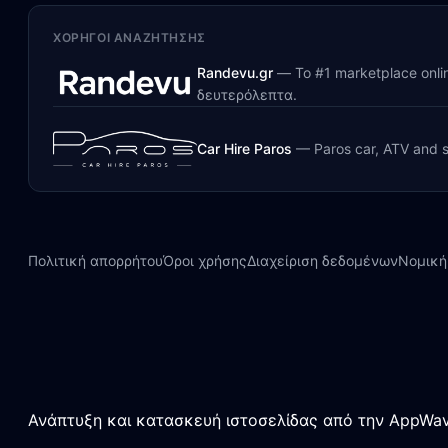
ΧΟΡΗΓΟΊ ΑΝΑΖΉΤΗΣΗΣ
Randevu.gr
—
Το #1 marketplace onl
δευτερόλεπτα.
Car Hire Paros
—
Paros car, ATV and s
Πολιτική απορρήτου
Όροι χρήσης
Διαχείριση δεδομένων
Νομική
Ανάπτυξη και κατασκευή ιστοσελίδας από την AppWav