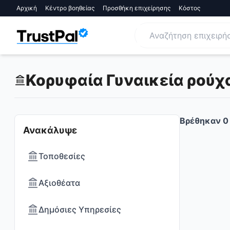
Αρχική
Κέντρο βοηθείας
Προσθήκη επιχείρησης
Κόστος
Κορυφαία Γυναικεία ρούχα 
Βρέθηκαν
0
Ανακάλυψε
Τοποθεσίες
Αξιοθέατα
Δημόσιες Υπηρεσίες