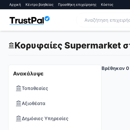
Αρχική
Κέντρο βοηθείας
Προσθήκη επιχείρησης
Κόστος
Κορυφαίες Supermarket στη
Βρέθηκαν
0
Ανακάλυψε
Τοποθεσίες
Αξιοθέατα
Δημόσιες Υπηρεσίες