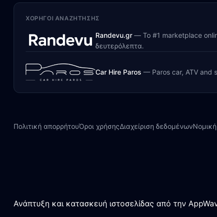
ΧΟΡΗΓΟΊ ΑΝΑΖΉΤΗΣΗΣ
Randevu.gr
—
Το #1 marketplace onl
δευτερόλεπτα.
Car Hire Paros
—
Paros car, ATV and s
Πολιτική απορρήτου
Όροι χρήσης
Διαχείριση δεδομένων
Νομική
Ανάπτυξη και κατασκευή ιστοσελίδας από την AppWav