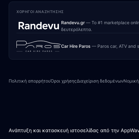
ΧΟΡΗΓΟΊ ΑΝΑΖΉΤΗΣΗΣ
Randevu.gr
—
Το #1 marketplace onl
δευτερόλεπτα.
Car Hire Paros
—
Paros car, ATV and s
Πολιτική απορρήτου
Όροι χρήσης
Διαχείριση δεδομένων
Νομική
Ανάπτυξη και κατασκευή ιστοσελίδας από την AppWav