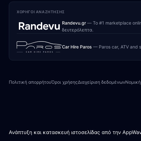
ΧΟΡΗΓΟΊ ΑΝΑΖΉΤΗΣΗΣ
Randevu.gr
—
Το #1 marketplace onl
δευτερόλεπτα.
Car Hire Paros
—
Paros car, ATV and s
Πολιτική απορρήτου
Όροι χρήσης
Διαχείριση δεδομένων
Νομική
Ανάπτυξη και κατασκευή ιστοσελίδας από την AppWav