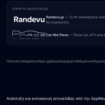
ΧΟΡΗΓΟΊ ΑΝΑΖΉΤΗΣΗΣ
Randevu.gr
—
Το #1 marketplace onl
δευτερόλεπτα.
Car Hire Paros
—
Paros car, ATV and s
Πολιτική απορρήτου
Όροι χρήσης
Διαχείριση δεδομένων
Νομική
Ανάπτυξη και κατασκευή ιστοσελίδας από την AppWav