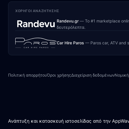
ΧΟΡΗΓΟΊ ΑΝΑΖΉΤΗΣΗΣ
Randevu.gr
—
Το #1 marketplace onl
δευτερόλεπτα.
Car Hire Paros
—
Paros car, ATV and s
Πολιτική απορρήτου
Όροι χρήσης
Διαχείριση δεδομένων
Νομική
Ανάπτυξη και κατασκευή ιστοσελίδας από την AppWav