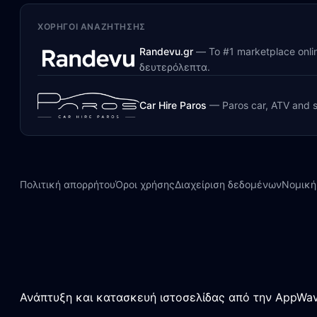
ΧΟΡΗΓΟΊ ΑΝΑΖΉΤΗΣΗΣ
Randevu.gr
—
Το #1 marketplace onl
δευτερόλεπτα.
Car Hire Paros
—
Paros car, ATV and s
Πολιτική απορρήτου
Όροι χρήσης
Διαχείριση δεδομένων
Νομική
Ανάπτυξη και κατασκευή ιστοσελίδας από την AppWav