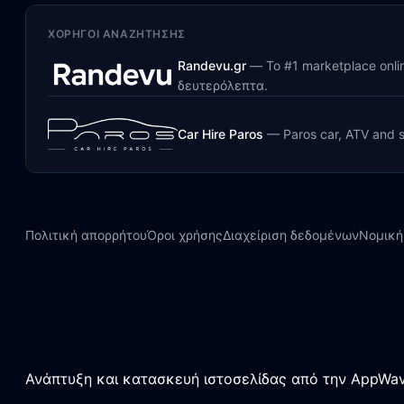
ΧΟΡΗΓΟΊ ΑΝΑΖΉΤΗΣΗΣ
Randevu.gr
—
Το #1 marketplace onl
δευτερόλεπτα.
Car Hire Paros
—
Paros car, ATV and s
Πολιτική απορρήτου
Όροι χρήσης
Διαχείριση δεδομένων
Νομική
Ανάπτυξη και κατασκευή ιστοσελίδας από την AppWav