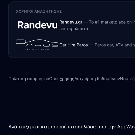
ΧΟΡΗΓΟΊ ΑΝΑΖΉΤΗΣΗΣ
Randevu.gr
—
Το #1 marketplace onl
δευτερόλεπτα.
Car Hire Paros
—
Paros car, ATV and s
Πολιτική απορρήτου
Όροι χρήσης
Διαχείριση δεδομένων
Νομική
Ανάπτυξη και κατασκευή ιστοσελίδας από την AppWav