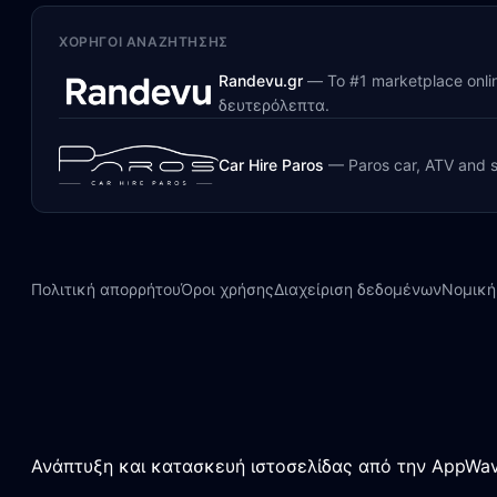
ΧΟΡΗΓΟΊ ΑΝΑΖΉΤΗΣΗΣ
Randevu.gr
—
Το #1 marketplace onl
δευτερόλεπτα.
Car Hire Paros
—
Paros car, ATV and s
Πολιτική απορρήτου
Όροι χρήσης
Διαχείριση δεδομένων
Νομική
Ανάπτυξη και κατασκευή ιστοσελίδας από την AppWav