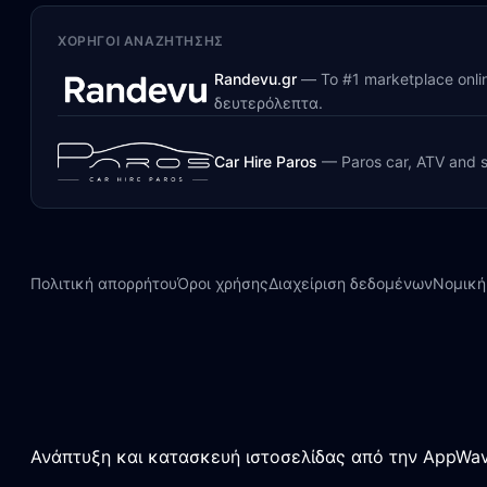
ΧΟΡΗΓΟΊ ΑΝΑΖΉΤΗΣΗΣ
Randevu.gr
—
Το #1 marketplace onl
δευτερόλεπτα.
Car Hire Paros
—
Paros car, ATV and s
Πολιτική απορρήτου
Όροι χρήσης
Διαχείριση δεδομένων
Νομική
Ανάπτυξη και κατασκευή ιστοσελίδας από την AppWav