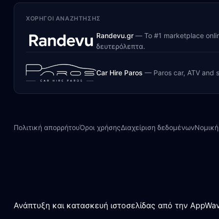
ΧΟΡΗΓΟΊ ΑΝΑΖΉΤΗΣΗΣ
Randevu.gr
—
Το #1 marketplace onl
δευτερόλεπτα.
Car Hire Paros
—
Paros car, ATV and s
Πολιτική απορρήτου
Όροι χρήσης
Διαχείριση δεδομένων
Νομική
Ανάπτυξη και κατασκευή ιστοσελίδας από την AppWav