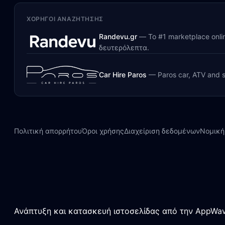
ΧΟΡΗΓΟΊ ΑΝΑΖΉΤΗΣΗΣ
Randevu.gr
—
Το #1 marketplace onl
δευτερόλεπτα.
Car Hire Paros
—
Paros car, ATV and s
Πολιτική απορρήτου
Όροι χρήσης
Διαχείριση δεδομένων
Νομική
Ανάπτυξη και κατασκευή ιστοσελίδας από την AppWav