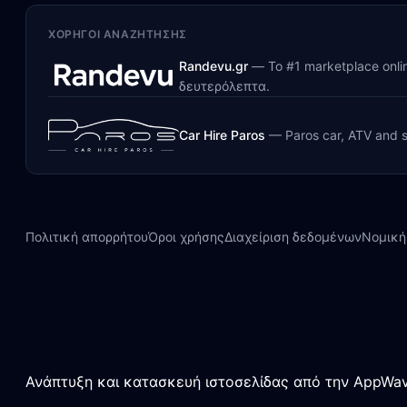
ΧΟΡΗΓΟΊ ΑΝΑΖΉΤΗΣΗΣ
Randevu.gr
—
Το #1 marketplace onl
δευτερόλεπτα.
Car Hire Paros
—
Paros car, ATV and s
Πολιτική απορρήτου
Όροι χρήσης
Διαχείριση δεδομένων
Νομική
Ανάπτυξη και κατασκευή ιστοσελίδας από την AppWav