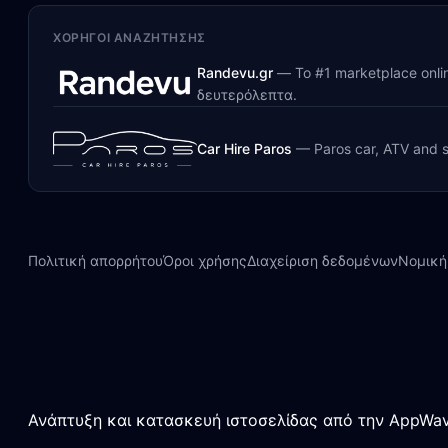
ΧΟΡΗΓΟΊ ΑΝΑΖΉΤΗΣΗΣ
Randevu.gr
—
Το #1 marketplace onl
δευτερόλεπτα.
Car Hire Paros
—
Paros car, ATV and s
Πολιτική απορρήτου
Όροι χρήσης
Διαχείριση δεδομένων
Νομική
Ανάπτυξη και κατασκευή ιστοσελίδας από την AppWav