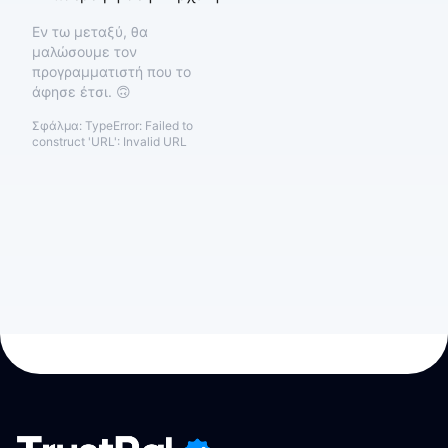
Εν τω μεταξύ, θα
μαλώσουμε τον
προγραμματιστή που το
άφησε έτσι. 🙃
Σφάλμα:
TypeError: Failed to
construct 'URL': Invalid URL