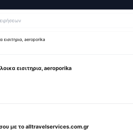
 εισιτηρια, aeroporika
 Αξιολογήσεις και Κριτικές για
ATS|ταξιδιωτικες υπηρεσίε
οικα εισιτηρια, aeroporika
σου με το
alltravelservices.com.gr