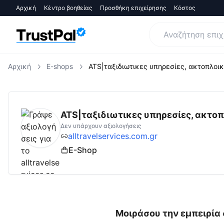
Αρχική
Κέντρο βοηθείας
Προσθήκη επιχείρησης
Κόστος
Αρχική
E-shops
ATS|ταξιδιωτικες υπηρεσίες, ακτοπλοικα
alltravelservices.com.gr
Αξιολογήσεις | Δες
ATS|ταξιδιωτικες υπηρεσίες, ακτοπλ
Δεν υπάρχουν αξιολογήσεις
alltravelservices.com.gr
E-Shop
Μοιράσου την εμπειρία 