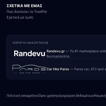
ΣΧΕΤΙΚΑ ΜΕ ΕΜΑΣ
Πως δουλεύει το TrustPal
Σχετικά με εμάς
ΧΟΡΗΓΟΊ ΑΝΑΖΉΤΗΣΗΣ
Randevu.gr
—
Το #1 marketplace onl
δευτερόλεπτα.
Car Hire Paros
—
Paros car, ATV and s
Πολιτική απορρήτου
Όροι χρήσης
Διαχείριση δεδομένων
Νομική