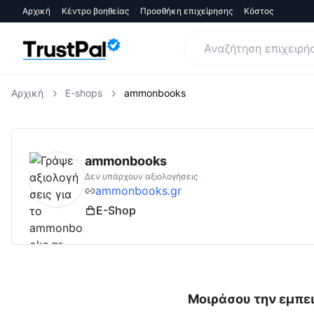
Αρχική
Κέντρο βοηθείας
Προσθήκη επιχείρησης
Κόστος
Αρχική
E-shops
ammonbooks
ammonbooks.gr
Αξιολογήσεις | Δες Αξιολο
ammonbooks
Δεν υπάρχουν αξιολογήσεις
ammonbooks.gr
E-Shop
Μοιράσου την εμπει