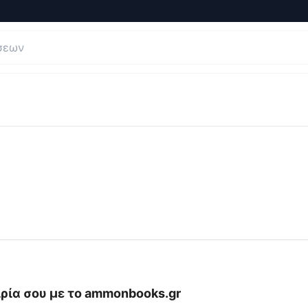
γήσεις και Κριτικές για
ammonbooks
ρία σου με το
ammonbooks.gr