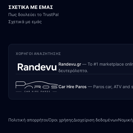
ΣΧΕΤΙΚΑ ΜΕ ΕΜΑΣ
Πως δουλεύει το TrustPal
Σχετικά με εμάς
ΧΟΡΗΓΟΊ ΑΝΑΖΉΤΗΣΗΣ
Randevu.gr
—
Το #1 marketplace onl
δευτερόλεπτα.
Car Hire Paros
—
Paros car, ATV and s
Πολιτική απορρήτου
Όροι χρήσης
Διαχείριση δεδομένων
Νομική