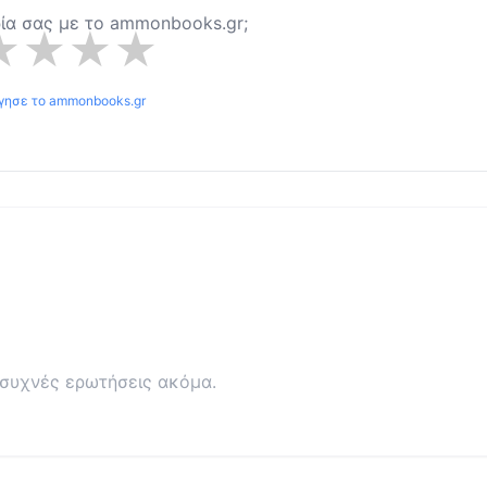
ρία σας με το
ammonbooks.gr
;
★
★
★
★
γησε το
ammonbooks.gr
συχνές ερωτήσεις ακόμα.