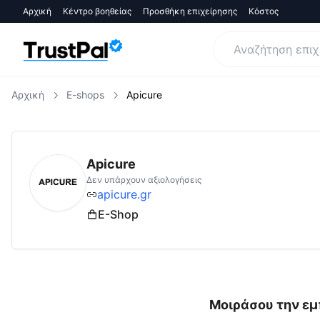
Αρχική
Κέντρο βοηθείας
Προσθήκη επιχείρησης
Κόστος
Αρχική
E-shops
Apicure
apicure.gr
Αξιολογήσεις | Δες Αξιολογήσεις
Apicure
Δεν υπάρχουν αξιολογήσεις
apicure.gr
E-Shop
Μοιράσου την εμ