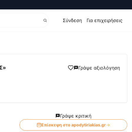
Σύνδεση
Για επιχειρήσεις
- Η Σχολή που γεννήθηκε στην εφημερίδα «ΦΙΛΑΘΛΟΣ»
Σ»
Γράψε αξιολόγηση
Γράψε κριτική
Επίσκεψη στο
apodytiriakias.gr