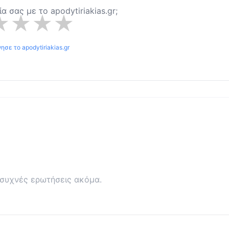
ρία σας με το
apodytiriakias.gr
;
★
★
★
★
γησε το
apodytiriakias.gr
συχνές ερωτήσεις ακόμα.