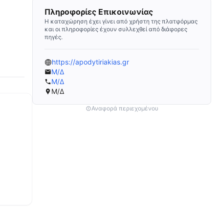
Πληροφορίες Επικοινωνίας
Η καταχώρηση έχει γίνει από χρήστη της πλατφόρμας
και οι πληροφορίες έχουν συλλεχθεί από διάφορες
πηγές.
https://apodytiriakias.gr
Μ/Δ
Μ/Δ
Μ/Δ
Αναφορά περιεχομένου