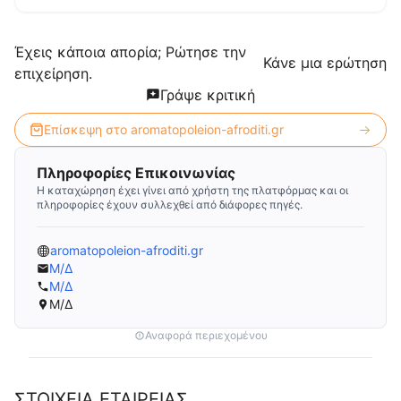
Έχεις κάποια απορία; Ρώτησε την
Κάνε μια ερώτηση
επιχείρηση.
Γράψε κριτική
Επίσκεψη στο
aromatopoleion-afroditi.gr
Πληροφορίες Επικοινωνίας
Η καταχώρηση έχει γίνει από χρήστη της πλατφόρμας και οι
πληροφορίες έχουν συλλεχθεί από διάφορες πηγές.
aromatopoleion-afroditi.gr
Μ/Δ
Μ/Δ
Μ/Δ
Αναφορά περιεχομένου
ΣΤΟΙΧΕΙΑ ΕΤΑΙΡΕΙΑΣ