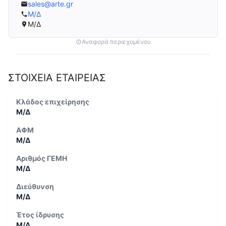
sales@arte.gr
Μ/Δ
Μ/Δ
Αναφορά περιεχομένου
ΣΤΟΙΧΕΙΑ ΕΤΑΙΡΕΙΑΣ
Κλάδος επιχείρησης
Μ/Δ
ΑΦΜ
Μ/Δ
Αριθμός ΓΕΜΗ
Μ/Δ
Διεύθυνση
Μ/Δ
Έτος ίδρυσης
Μ/Δ