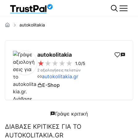
autokolitakia
autokolitakia.gr
Αξιολογήσεις | Δες Αξιολο
autokolitakia
★
★
★
★
★
1.0
/5
2
αξιολογήσεις πελατών
autokolitakia.gr
E-Shop
Γράψε κριτική
ΔΙΑΒΑΣΕ ΚΡΙΤΙΚΕΣ ΓΙΑ ΤΟ
AUTOKOLITAKIA.GR