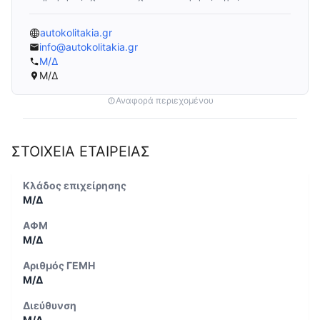
autokolitakia.gr
info@autokolitakia.gr
Μ/Δ
Μ/Δ
Αναφορά περιεχομένου
ΣΤΟΙΧΕΙΑ ΕΤΑΙΡΕΙΑΣ
Κλάδος επιχείρησης
Μ/Δ
ΑΦΜ
Μ/Δ
Αριθμός ΓΕΜΗ
Μ/Δ
Διεύθυνση
Μ/Δ