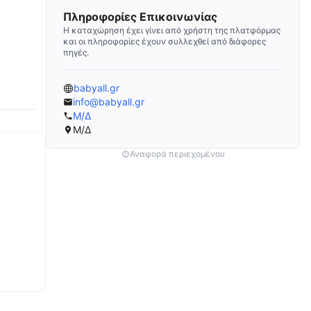
Πληροφορίες Επικοινωνίας
Η καταχώρηση έχει γίνει από χρήστη της πλατφόρμας
και οι πληροφορίες έχουν συλλεχθεί από διάφορες
πηγές.
babyall.gr
info@babyall.gr
Μ/Δ
Μ/Δ
Αναφορά περιεχομένου