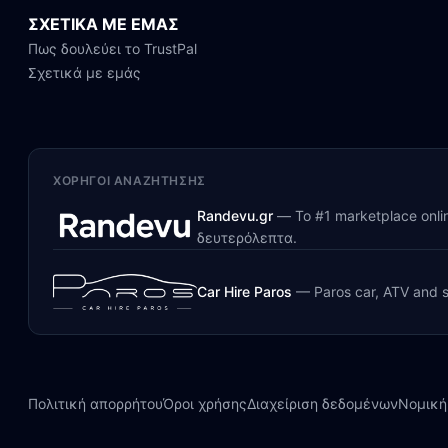
ΣΧΕΤΙΚΑ ΜΕ ΕΜΑΣ
Πως δουλεύει το TrustPal
Σχετικά με εμάς
ΧΟΡΗΓΟΊ ΑΝΑΖΉΤΗΣΗΣ
Randevu.gr
—
Το #1 marketplace onl
δευτερόλεπτα.
Car Hire Paros
—
Paros car, ATV and s
Πολιτική απορρήτου
Όροι χρήσης
Διαχείριση δεδομένων
Νομική