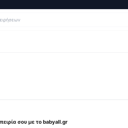
 και Κριτικές για
babyall
πειρία σου με το
babyall.gr