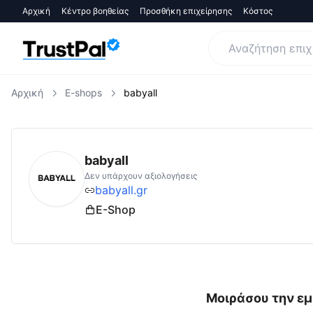
Αρχική
Κέντρο βοηθείας
Προσθήκη επιχείρησης
Κόστος
Αρχική
E-shops
babyall
babyall.gr
Αξιολογήσεις | Δες Αξιολογήσεις
babyall
Δεν υπάρχουν αξιολογήσεις
babyall.gr
E-Shop
Μοιράσου την εμ