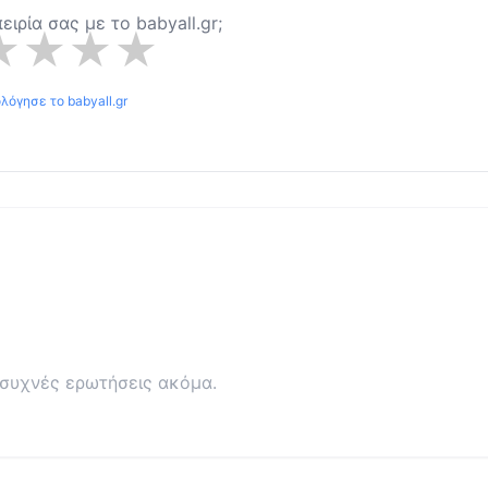
πειρία σας με το
babyall.gr
;
★
★
★
★
ολόγησε το
babyall.gr
συχνές ερωτήσεις ακόμα.