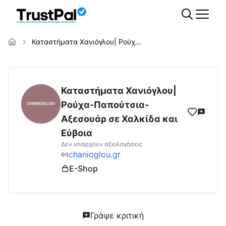
Καταστήματα Χανιόγλου| Ρούχ...
chanioglou.gr
Αξιολογήσεις | Δες Αξιολογή
Καταστήματα Χανιόγλου|
Ρούχα-Παπούτσια-
Αξεσουάρ σε Χαλκίδα και
Εύβοια
Δεν υπάρχουν αξιολογήσεις
chanioglou.gr
E-Shop
Γράψε κριτική