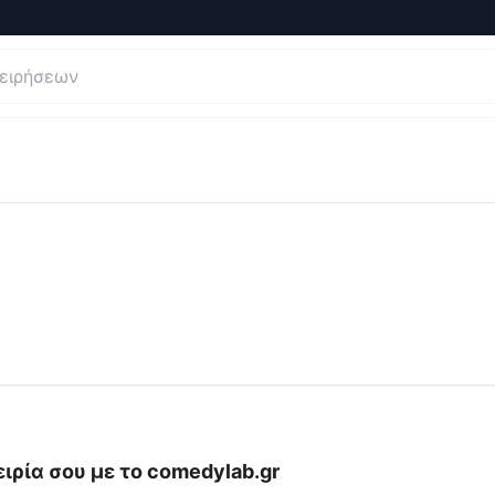
σεις και Κριτικές για
ComedyLab |
ιρία σου με το
comedylab.gr