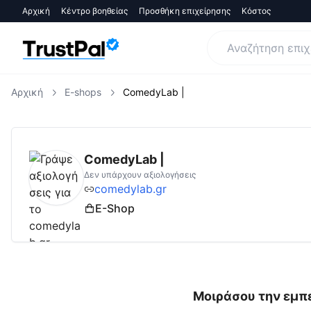
Αρχική
Κέντρο βοηθείας
Προσθήκη επιχείρησης
Κόστος
Αρχική
E-shops
ComedyLab |
comedylab.gr
Αξιολογήσεις | Δες Αξιολογή
ComedyLab |
Δεν υπάρχουν αξιολογήσεις
comedylab.gr
E-Shop
Μοιράσου την εμπε