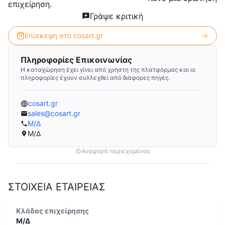
επιχείρηση.
Γράψε κριτική
Επίσκεψη στο
cosart.gr
Πληροφορίες Επικοινωνίας
Η καταχώρηση έχει γίνει από χρήστη της πλατφόρμας και οι
πληροφορίες έχουν συλλεχθεί από διάφορες πηγές.
cosart.gr
sales@cosart.gr
Μ/Δ
Μ/Δ
Αναφορά περιεχομένου
ΣΤΟΙΧΕΙΑ ΕΤΑΙΡΕΙΑΣ
Κλάδος επιχείρησης
Μ/Δ