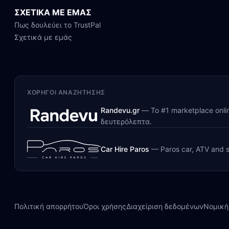
ΣΧΕΤΙΚΑ ΜΕ ΕΜΑΣ
Πως δουλεύει το TrustPal
Σχετικά με εμάς
ΧΟΡΗΓΟΊ ΑΝΑΖΉΤΗΣΗΣ
Randevu.gr
—
Το #1 marketplace onl
δευτερόλεπτα.
Car Hire Paros
—
Paros car, ATV and s
Πολιτική απορρήτου
Όροι χρήσης
Διαχείριση δεδομένων
Νομική