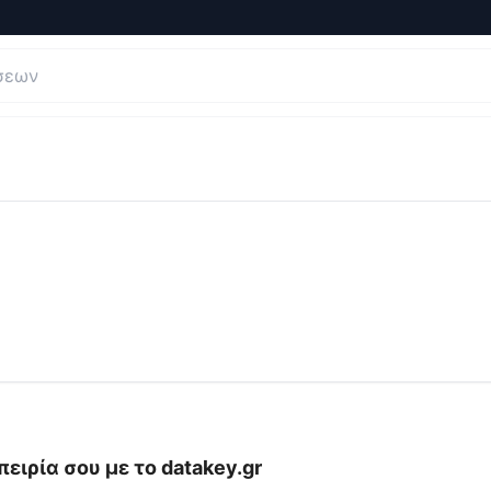
ς και Κριτικές για
datakey.gr
ειρία σου με το
datakey.gr