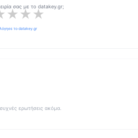
πειρία σας με το
datakey.gr
;
★
★
★
★
ολόγησε το
datakey.gr
συχνές ερωτήσεις ακόμα.