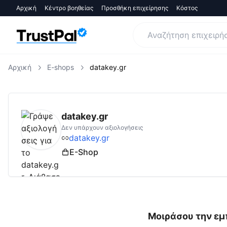
Αρχική
Κέντρο βοηθείας
Προσθήκη επιχείρησης
Κόστος
Αρχική
E-shops
datakey.gr
datakey.gr
Αξιολογήσεις | Δες Αξιολογήσει
datakey.gr
Δεν υπάρχουν αξιολογήσεις
datakey.gr
E-Shop
Μοιράσου την εμπ