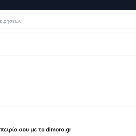
 και Κριτικές για
Dimoro - Κοσμήματα Ηλιόπουλος
πειρία σου με το
dimoro.gr