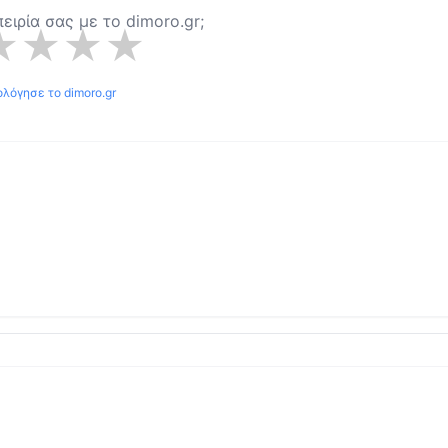
πειρία σας με το
dimoro.gr
;
★
★
★
★
ολόγησε το
dimoro.gr