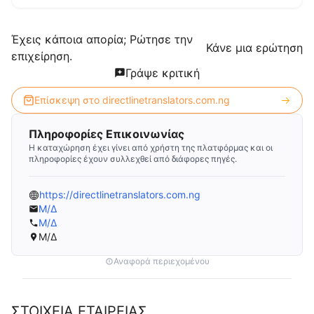
Έχεις κάποια απορία; Ρώτησε την
Κάνε μια ερώτηση
επιχείρηση.
Γράψε κριτική
Επίσκεψη στο
directlinetranslators.com.ng
Πληροφορίες Επικοινωνίας
Η καταχώρηση έχει γίνει από χρήστη της πλατφόρμας και οι
πληροφορίες έχουν συλλεχθεί από διάφορες πηγές.
https://directlinetranslators.com.ng
Μ/Δ
Μ/Δ
Μ/Δ
Αναφορά περιεχομένου
ΣΤΟΙΧΕΙΑ ΕΤΑΙΡΕΙΑΣ