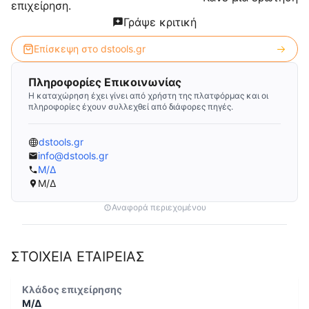
επιχείρηση.
Γράψε κριτική
Επίσκεψη στο
dstools.gr
Πληροφορίες Επικοινωνίας
Η καταχώρηση έχει γίνει από χρήστη της πλατφόρμας και οι
πληροφορίες έχουν συλλεχθεί από διάφορες πηγές.
dstools.gr
info@dstools.gr
Μ/Δ
Μ/Δ
Αναφορά περιεχομένου
ΣΤΟΙΧΕΙΑ ΕΤΑΙΡΕΙΑΣ
Κλάδος επιχείρησης
Μ/Δ