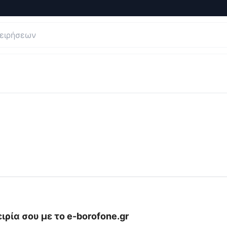
σεις και Κριτικές για
e-Borofone
ιρία σου με το
e-borofone.gr