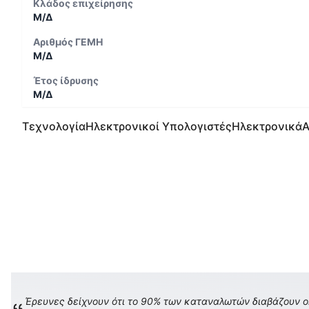
Κλάδος επιχείρησης
Μ/Δ
Αριθμός ΓΕΜΗ
Μ/Δ
Έτος ίδρυσης
Μ/Δ
Τεχνολογία
Ηλεκτρονικοί Υπολογιστές
Ηλεκτρονικά
Α
Έρευνες δείχνουν ότι το 90% των καταναλωτών διαβάζουν onl