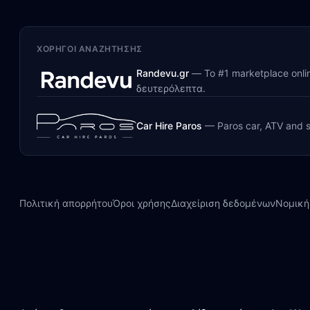
ΧΟΡΗΓΟΊ ΑΝΑΖΉΤΗΣΗΣ
Randevu.gr
—
Το #1 marketplace onl
δευτερόλεπτα.
Car Hire Paros
—
Paros car, ATV and s
Πολιτική απορρήτου
Όροι χρήσης
Διαχείριση δεδομένων
Νομική