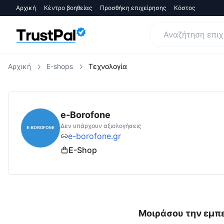
Αρχική
Κέντρο βοηθείας
Προσθήκη επιχείρησης
Κόστος
Αρχική
E-shops
Τεχνολογία
e-borofone.gr
Αξιολογήσεις | Δες Αξιολογή
e-Borofone
Δεν υπάρχουν αξιολογήσεις
e-borofone.gr
E-Shop
Μοιράσου την εμπε