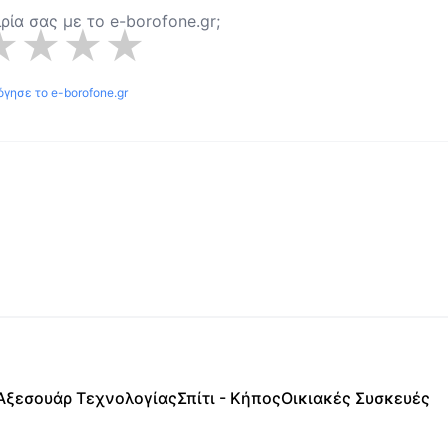
ιρία σας με το
e-borofone.gr
;
★
★
★
★
όγησε το
e-borofone.gr
Αξεσουάρ Τεχνολογίας
Σπίτι - Κήπος
Οικιακές Συσκευές