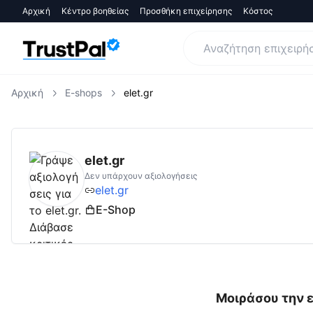
Αρχική
Κέντρο βοηθείας
Προσθήκη επιχείρησης
Κόστος
Αρχική
E-shops
elet.gr
elet.gr
Αξιολογήσεις | Δες Αξιολογήσεις κα
elet.gr
Δεν υπάρχουν αξιολογήσεις
elet.gr
E-Shop
Μοιράσου την ε