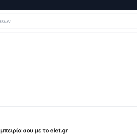
ι Κριτικές για
elet.gr
μπειρία σου με το
elet.gr