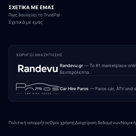
ΣΧΕΤΙΚΑ ΜΕ ΕΜΑΣ
Πως δουλεύει το TrustPal
Σχετικά με εμάς
ΧΟΡΗΓΟΊ ΑΝΑΖΉΤΗΣΗΣ
Randevu.gr
—
Το #1 marketplace onl
δευτερόλεπτα.
Car Hire Paros
—
Paros car, ATV and s
Πολιτική απορρήτου
Όροι χρήσης
Διαχείριση δεδομένων
Νομική