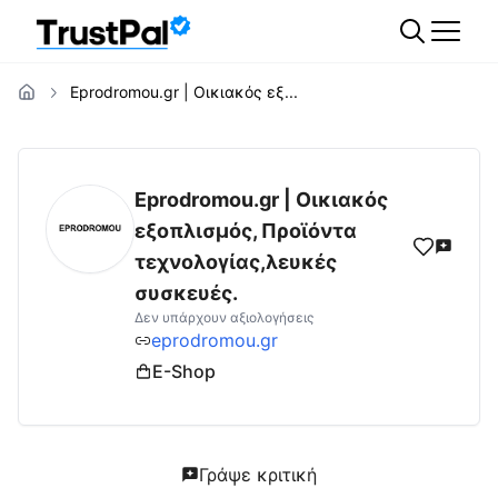
Eprodromou.gr | Οικιακός εξ...
eprodromou.gr
Αξιολογήσεις | Δες Αξιολογ
Eprodromou.gr | Οικιακός
εξοπλισμός, Προϊόντα
τεχνολογίας,λευκές
συσκευές.
Δεν υπάρχουν αξιολογήσεις
eprodromou.gr
E-Shop
Γράψε κριτική