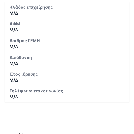
Κλάδος επιχείρησης
Μ/Δ
ΑΦΜ
Μ/Δ
Αριθμός ΓΕΜΗ
Μ/Δ
Διεύθυνση
Μ/Δ
Έτος ίδρυσης
Μ/Δ
Τηλέφωνο επικοινωνίας
Μ/Δ