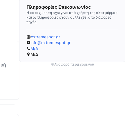
Πληροφορίες Επικοινωνίας
Η καταχώρηση έχει γίνει από χρήστη της πλατφόρμας
και οι πληροφορίες έχουν συλλεχθεί από διάφορες
πηγές.
extremespot.gr
info@extremespot.gr
Μ/Δ
Μ/Δ
ευή
Αναφορά περιεχομένου