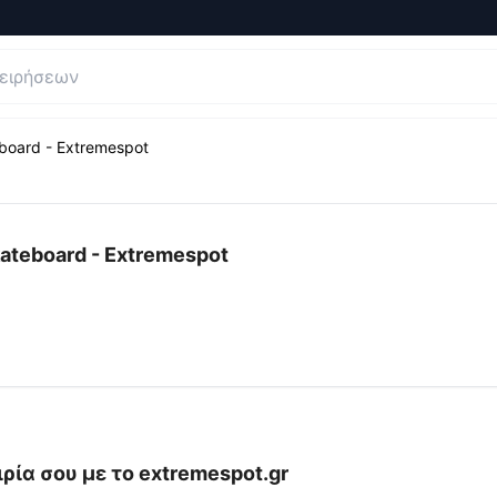
eboard - Extremespot
ήσεις και Κριτικές για
Kitesurf, Snowboard, Inline Skates
Skateboard - Extremespot
ρία σου με το
extremespot.gr