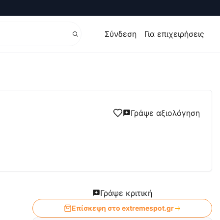
Σύνδεση
Για επιχειρήσεις
, Skateboard - Extremespot
Γράψε αξιολόγηση
Γράψε κριτική
Επίσκεψη στο
extremespot.gr