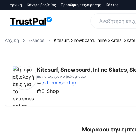
Αρχική
Κέντρο βοηθείας
Προσθήκη επιχείρησης
Κόστος
Αρχική
E-shops
Kitesurf, Snowboard, Inline Skates, Skat
extremespot.gr
Αξιολογήσεις | Δες Αξιολογ
Kitesurf, Snowboard, Inline Skates, 
Δεν υπάρχουν αξιολογήσεις
extremespot.gr
E-Shop
Μοιράσου την εμπει