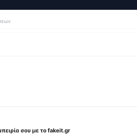
και Κριτικές για
fakeit
πειρία σου με το
fakeit.gr