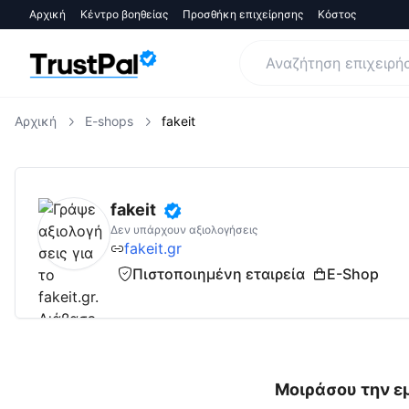
Αρχική
Κέντρο βοηθείας
Προσθήκη επιχείρησης
Κόστος
Αρχική
E-shops
fakeit
fakeit.gr
Αξιολογήσεις | Δες Αξιολογήσεις 
fakeit
Δεν υπάρχουν αξιολογήσεις
fakeit.gr
Πιστοποιημένη εταιρεία
E-Shop
Μοιράσου την εμ