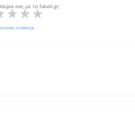
μπειρία σας με το
fakeit.gr
;
★
★
★
★
ιολόγησε το
fakeit.gr