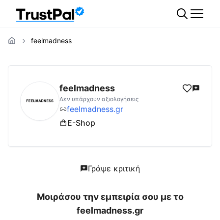
feelmadness
feelmadness.gr
Αξιολογήσεις | Δες Αξιολογ
feelmadness
Δεν υπάρχουν αξιολογήσεις
feelmadness.gr
E-Shop
Γράψε κριτική
Μοιράσου την εμπειρία σου με το
feelmadness.gr