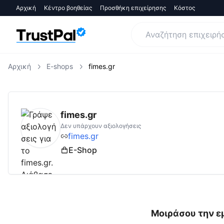
Αρχική
Κέντρο βοηθείας
Προσθήκη επιχείρησης
Κόστος
Αρχική
E-shops
fimes.gr
fimes.gr
Αξιολογήσεις | Δες Αξιολογήσεις 
fimes.gr
Δεν υπάρχουν αξιολογήσεις
fimes.gr
E-Shop
Μοιράσου την ε