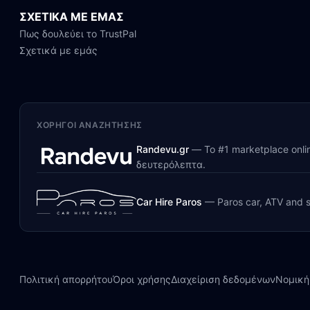
ΣΧΕΤΙΚΑ ΜΕ ΕΜΑΣ
Πως δουλεύει το TrustPal
Σχετικά με εμάς
ΧΟΡΗΓΟΊ ΑΝΑΖΉΤΗΣΗΣ
Randevu.gr
—
Το #1 marketplace onl
δευτερόλεπτα.
Car Hire Paros
—
Paros car, ATV and s
Πολιτική απορρήτου
Όροι χρήσης
Διαχείριση δεδομένων
Νομική