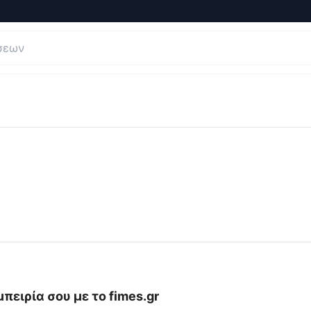
και Κριτικές για
fimes.gr
μπειρία σου με το
fimes.gr