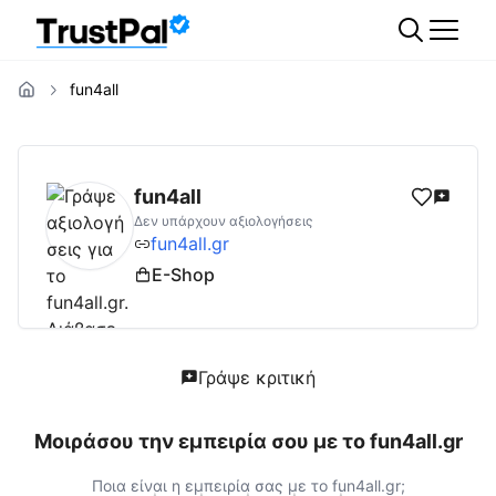
fun4all
fun4all.gr
Αξιολογήσεις | Δες Αξιολογήσεις
fun4all
Δεν υπάρχουν αξιολογήσεις
fun4all.gr
E-Shop
Γράψε κριτική
Μοιράσου την εμπειρία σου με το
fun4all.gr
Ποια είναι η εμπειρία σας με το
fun4all.gr
;