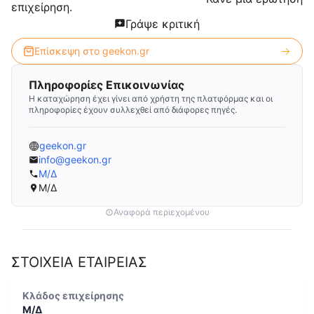
επιχείρηση.
Γράψε κριτική
Επίσκεψη στο
geekon.gr
Πληροφορίες Επικοινωνίας
Η καταχώρηση έχει γίνει από χρήστη της πλατφόρμας και οι
πληροφορίες έχουν συλλεχθεί από διάφορες πηγές.
geekon.gr
info@geekon.gr
Μ/Δ
Μ/Δ
Αναφορά περιεχομένου
ΣΤΟΙΧΕΙΑ ΕΤΑΙΡΕΙΑΣ
Κλάδος επιχείρησης
Μ/Δ