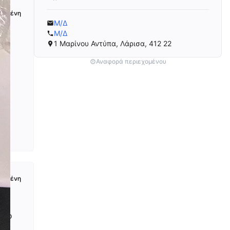
ευμένη
Μ/Δ
Μ/Δ
1 Μαρίνου Αντύπα, Λάρισα, 412 22
Αναφορά περιεχομένου
ευμένη
στο