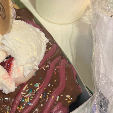
| Δες Αξιολογήσεις και Κριτικές για
Gellissimo Lava Spot 
 SPOT LARISSA
Όλες οι αξιολ