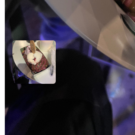
Xrisa x.
★
★
★
★
★
5.0
/5
20/10/2025
Παρά πολύ ωραίο περιβάλλον και εξυπηρέτηση από τ
φοβερά!!
Μάριος κ.
★
★
★
★
★
5.0
/5
01/04/2025
Πολύ όμορφος χώρος, δοκίμασα και και εγώ την περι
παιδί που άνοιξε το κατάστημα !!