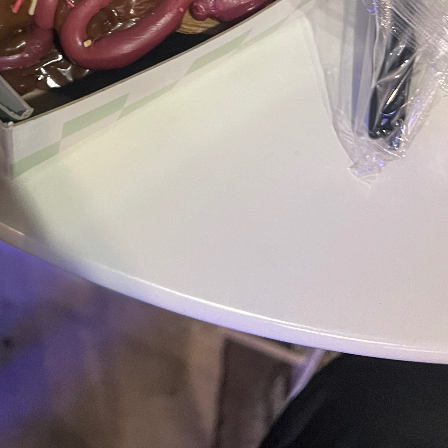
Επαληθ
α παιδιά εκεί !! Τα βαφλακια με δύο μπάλες παγωτό ήταν
Επαληθ
βόητη lava και μπορώ να πω ότι ήταν καλή , και μπράβο 